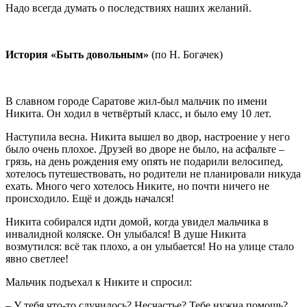
Надо всегда думать о последствиях наших желаний.
История «Быть довольным»
(по Н. Богачек)
В славном городе Саратове жил-был мальчик по имени
Никита. Он ходил в четвёртый класс, и было ему 10 лет.
Наступила весна. Никита вышел во двор, настроение у него
было очень плохое. Друзей во дворе не было, на асфальте –
грязь, на день рождения ему опять не подарили велосипед,
хотелось путешествовать, но родители не планировали никуда
ехать. Много чего хотелось Никите, но почти ничего не
происходило. Ещё и дождь начался!
Никита собирался идти домой, когда увидел мальчика в
инвалидной коляске. Он улыбался! В душе Никита
возмутился: всё так плохо, а он улыбается! Но на улице стало
явно светлее!
Мальчик подъехал к Никите и спросил:
– У тебя что-то случилось? Несчастье? Тебе нужна помощь?