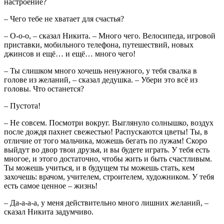
настроение?
– Чего тебе не хватает для счастья?
– О-о-о, – сказал Никита. – Много чего. Велосипеда, игровой
приставки, мобильного телефона, путешествий, новых
джинсов и ещё… и ещё… много чего!
– Ты слишком много хочешь ненужного, у тебя свалка в
голове из желаний, – сказал дедушка. – Убери это всё из
головы. Что останется?
– Пустота!
– Не совсем. Посмотри вокруг. Выглянуло солнышко, воздух
после дождя пахнет свежестью! Распускаются цветы! Ты, в
отличие от того мальчика, можешь бегать по лужам! Скоро
выйдут во двор твои друзья, и вы будете играть. У тебя есть
многое, и этого достаточно, чтобы жить и быть счастливым.
Ты можешь учиться, и в будущем ты можешь стать, кем
захочешь: врачом, учителем, строителем, художником. У тебя
есть самое ценное – жизнь!
– Да-а-а-а, у меня действительно много лишних желаний, –
сказал Никита задумчиво.