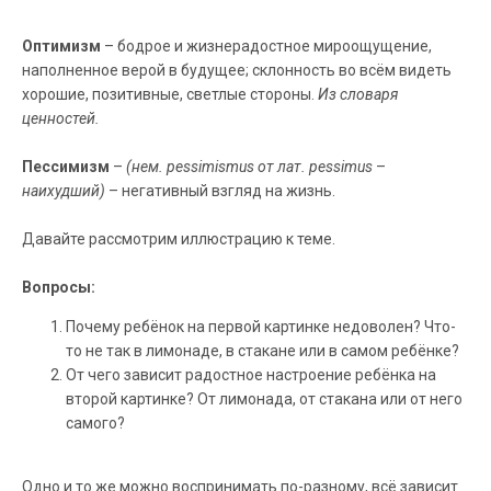
Оптимизм
– бодрое и жизнерадостное мироощущение,
наполненное верой в будущее; склонность во всём видеть
хорошие, позитивные, светлые стороны.
Из словаря
ценностей.
Пессимизм
–
(нем.
p
essimismus от лат. pessimus
–
наихудший)
– негативный взгляд на жизнь.
Давайте рассмотрим иллюстрацию к теме.
Вопросы:
Почему ребёнок на первой картинке недоволен? Что-
то не так в лимонаде, в стакане или в самом ребёнке?
От чего зависит радостное настроение ребёнка на
второй картинке? От лимонада, от стакана или от него
самого?
Одно и то же можно воспринимать по-разному, всё зависит