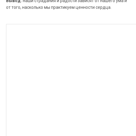
Вывод:
наши страдания и радости зависят от нашего ума и
от того, насколько мы практикуем ценности сердца.